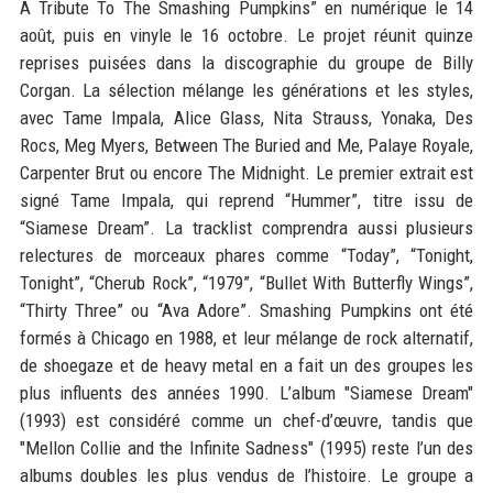
A Tribute To The Smashing Pumpkins” en numérique le 14
août, puis en vinyle le 16 octobre. Le projet réunit quinze
reprises puisées dans la discographie du groupe de Billy
Corgan. La sélection mélange les générations et les styles,
avec Tame Impala, Alice Glass, Nita Strauss, Yonaka, Des
Rocs, Meg Myers, Between The Buried and Me, Palaye Royale,
Carpenter Brut ou encore The Midnight. Le premier extrait est
signé Tame Impala, qui reprend “Hummer”, titre issu de
“Siamese Dream”. La tracklist comprendra aussi plusieurs
relectures de morceaux phares comme “Today”, “Tonight,
Tonight”, “Cherub Rock”, “1979”, “Bullet With Butterfly Wings”,
“Thirty Three” ou “Ava Adore”. Smashing Pumpkins ont été
formés à Chicago en 1988, et leur mélange de rock alternatif,
de shoegaze et de heavy metal en a fait un des groupes les
plus influents des années 1990. L’album "Siamese Dream"
(1993) est considéré comme un chef-d’œuvre, tandis que
"Mellon Collie and the Infinite Sadness" (1995) reste l’un des
albums doubles les plus vendus de l’histoire. Le groupe a