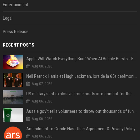
Entertainment
Legal
Press Release
RECENT POSTS
Apple Will 'Watch Everything Burn' When AI Bubble Bursts - Ed Zitron
Aug 08, 2026
Neil Patrick Harris et Hugh Jackman, lors de la 65e cérémonie des Tony Awards, à New York, le 12 juin 2011. - Photo
Aug 07, 2026
US military sent explosive drone boats into combat for the first time
Aug 06, 2026
Aussie gov’t tells volunteers to throw out thousands of functioning test routers
Aug 06, 2026
Amendment to Conde Nast User Agreement & Privacy Policy
Aug 06, 2026