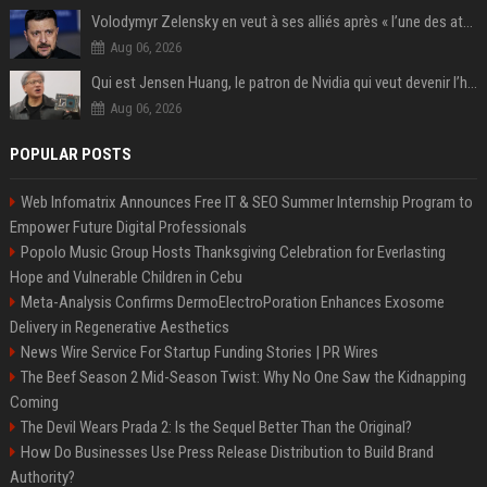
Volodymyr Zelensky en veut à ses alliés après « l’une des attaques les plus tragiques » de la Russie à Kiev
Aug 06, 2026
Qui est Jensen Huang, le patron de Nvidia qui veut devenir l’homme fort de l’intelligence artificielle ?
Aug 06, 2026
POPULAR POSTS
Web Infomatrix Announces Free IT & SEO Summer Internship Program to
Empower Future Digital Professionals
Popolo Music Group Hosts Thanksgiving Celebration for Everlasting
Hope and Vulnerable Children in Cebu
Meta-Analysis Confirms DermoElectroPoration Enhances Exosome
Delivery in Regenerative Aesthetics
News Wire Service For Startup Funding Stories | PR Wires
The Beef Season 2 Mid-Season Twist: Why No One Saw the Kidnapping
Coming
The Devil Wears Prada 2: Is the Sequel Better Than the Original?
How Do Businesses Use Press Release Distribution to Build Brand
Authority?