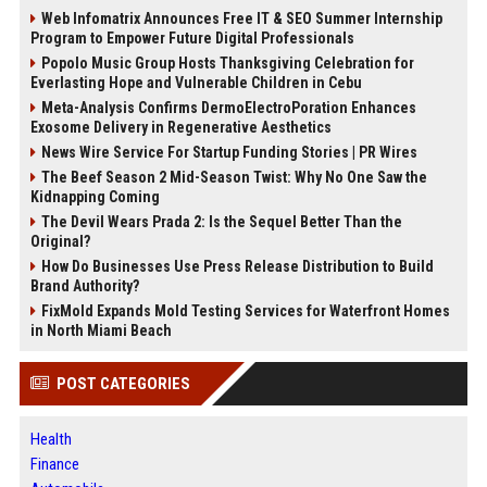
Web Infomatrix Announces Free IT & SEO Summer Internship
Program to Empower Future Digital Professionals
Popolo Music Group Hosts Thanksgiving Celebration for
Everlasting Hope and Vulnerable Children in Cebu
Meta-Analysis Confirms DermoElectroPoration Enhances
Exosome Delivery in Regenerative Aesthetics
News Wire Service For Startup Funding Stories | PR Wires
The Beef Season 2 Mid-Season Twist: Why No One Saw the
Kidnapping Coming
The Devil Wears Prada 2: Is the Sequel Better Than the
Original?
How Do Businesses Use Press Release Distribution to Build
Brand Authority?
FixMold Expands Mold Testing Services for Waterfront Homes
in North Miami Beach
POST CATEGORIES
Health
Finance