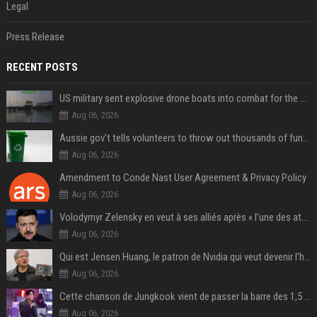
Legal
Press Release
RECENT POSTS
US military sent explosive drone boats into combat for the first time
Aug 06, 2026
Aussie gov’t tells volunteers to throw out thousands of functioning test routers
Aug 06, 2026
Amendment to Conde Nast User Agreement & Privacy Policy
Aug 06, 2026
Volodymyr Zelensky en veut à ses alliés après « l’une des attaques les plus tragiques » de la Russie à Kiev
Aug 06, 2026
Qui est Jensen Huang, le patron de Nvidia qui veut devenir l’homme fort de l’intelligence artificielle ?
Aug 06, 2026
Cette chanson de Jungkook vient de passer la barre des 1,5 milliard de streams... Et vous la connaissez sans le savoir !
Aug 06, 2026