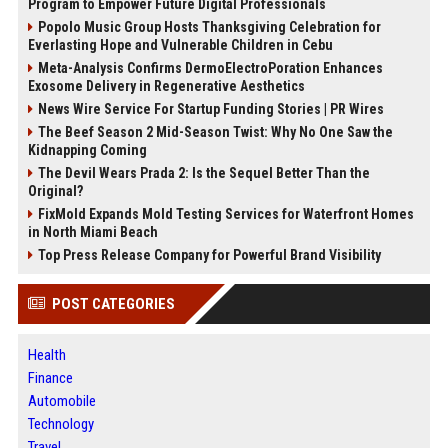
Program to Empower Future Digital Professionals
Popolo Music Group Hosts Thanksgiving Celebration for
Everlasting Hope and Vulnerable Children in Cebu
Meta-Analysis Confirms DermoElectroPoration Enhances
Exosome Delivery in Regenerative Aesthetics
News Wire Service For Startup Funding Stories | PR Wires
The Beef Season 2 Mid-Season Twist: Why No One Saw the
Kidnapping Coming
The Devil Wears Prada 2: Is the Sequel Better Than the
Original?
FixMold Expands Mold Testing Services for Waterfront Homes
in North Miami Beach
Top Press Release Company for Powerful Brand Visibility
POST CATEGORIES
Health
Finance
Automobile
Technology
Travel