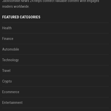
Jacksonville News 24 helps connect valuable content with engaged
readers worldwide.
FEATURED CATEGORIES
Health
Finance
Automobile
Technology
Travel
Crypto
Ecommerce
Entertainment