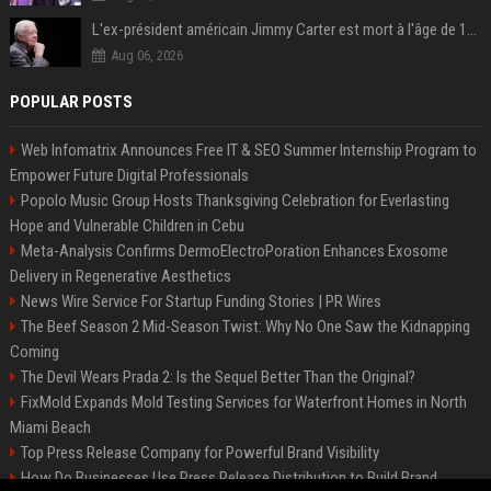
L'ex-président américain Jimmy Carter est mort à l'âge de 100 ans
Aug 06, 2026
POPULAR POSTS
Web Infomatrix Announces Free IT & SEO Summer Internship Program to
Empower Future Digital Professionals
Popolo Music Group Hosts Thanksgiving Celebration for Everlasting
Hope and Vulnerable Children in Cebu
Meta-Analysis Confirms DermoElectroPoration Enhances Exosome
Delivery in Regenerative Aesthetics
News Wire Service For Startup Funding Stories | PR Wires
The Beef Season 2 Mid-Season Twist: Why No One Saw the Kidnapping
Coming
The Devil Wears Prada 2: Is the Sequel Better Than the Original?
FixMold Expands Mold Testing Services for Waterfront Homes in North
Miami Beach
Top Press Release Company for Powerful Brand Visibility
How Do Businesses Use Press Release Distribution to Build Brand