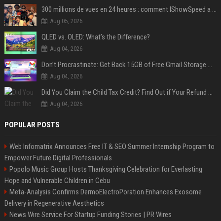
300 millions de vues en 24 heures : comment IShowSpeed a cassé Internet avec sa vidéo de BTS ?
Aug 05, 2026
QLED vs. OLED: What’s the Difference?
Aug 04, 2026
Don’t Procrastinate: Get Back 15GB of Free Gmail Storage While You Can
Aug 04, 2026
Did You Claim the Child Tax Credit? Find Out if Your Refund Will Be Delayed
Aug 04, 2026
POPULAR POSTS
Web Infomatrix Announces Free IT & SEO Summer Internship Program to
Empower Future Digital Professionals
Popolo Music Group Hosts Thanksgiving Celebration for Everlasting
Hope and Vulnerable Children in Cebu
Meta-Analysis Confirms DermoElectroPoration Enhances Exosome
Delivery in Regenerative Aesthetics
News Wire Service For Startup Funding Stories | PR Wires