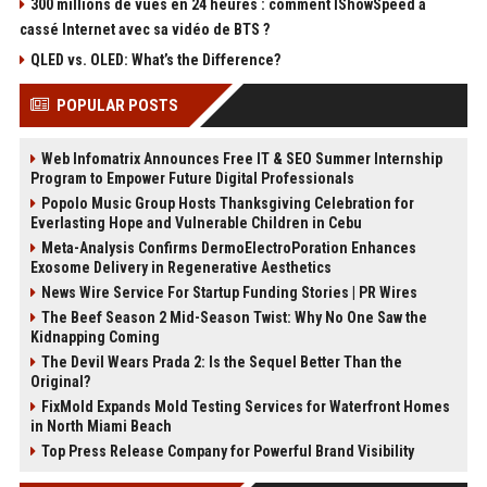
300 millions de vues en 24 heures : comment IShowSpeed a
cassé Internet avec sa vidéo de BTS ?
QLED vs. OLED: What’s the Difference?
POPULAR POSTS
Web Infomatrix Announces Free IT & SEO Summer Internship
Program to Empower Future Digital Professionals
Popolo Music Group Hosts Thanksgiving Celebration for
Everlasting Hope and Vulnerable Children in Cebu
Meta-Analysis Confirms DermoElectroPoration Enhances
Exosome Delivery in Regenerative Aesthetics
News Wire Service For Startup Funding Stories | PR Wires
The Beef Season 2 Mid-Season Twist: Why No One Saw the
Kidnapping Coming
The Devil Wears Prada 2: Is the Sequel Better Than the
Original?
FixMold Expands Mold Testing Services for Waterfront Homes
in North Miami Beach
Top Press Release Company for Powerful Brand Visibility