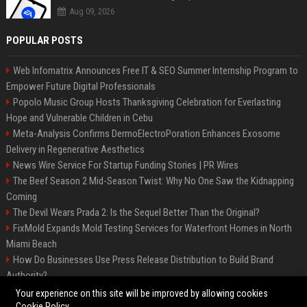
Aug 09, 2026
POPULAR POSTS
Web Infomatrix Announces Free IT & SEO Summer Internship Program to
Empower Future Digital Professionals
Popolo Music Group Hosts Thanksgiving Celebration for Everlasting
Hope and Vulnerable Children in Cebu
Meta-Analysis Confirms DermoElectroPoration Enhances Exosome
Delivery in Regenerative Aesthetics
News Wire Service For Startup Funding Stories | PR Wires
The Beef Season 2 Mid-Season Twist: Why No One Saw the Kidnapping
Coming
The Devil Wears Prada 2: Is the Sequel Better Than the Original?
FixMold Expands Mold Testing Services for Waterfront Homes in North
Miami Beach
How Do Businesses Use Press Release Distribution to Build Brand
Authority?
Top Press Release Company for Powerful Brand Visibility
Your experience on this site will be improved by allowing cookies
Cookie Policy