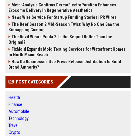
Meta-Analysis Confirms DermoElectroPoration Enhances
Exosome Delivery in Regenerative Aesthetics
News Wire Service For Startup Funding Stories | PR Wires
The Beef Season 2 Mid-Season Twist: Why No One Saw the
Kidnapping Coming
The Devil Wears Prada 2: Is the Sequel Better Than the
Original?
FixMold Expands Mold Testing Services for Waterfront Homes
in North Miami Beach
How Do Businesses Use Press Release Distribution to Build
Brand Authority?
POST CATEGORIES
Health
Finance
Automobile
Technology
Travel
Crypto