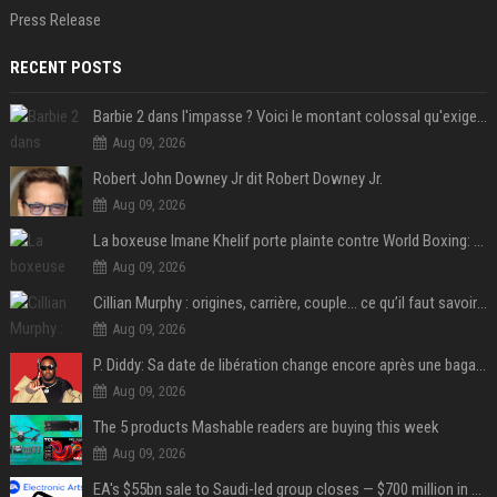
Press Release
RECENT POSTS
Barbie 2 dans l'impasse ? Voici le montant colossal qu'exigerait Ryan Gosling pour jouer dans la suite
Aug 09, 2026
Robert John Downey Jr dit Robert Downey Jr.
Aug 09, 2026
La boxeuse Imane Khelif porte plainte contre World Boxing: retour sur une affaire qui agite le monde du sport
Aug 09, 2026
Cillian Murphy : origines, carrière, couple… ce qu’il faut savoir sur l’acteur
Aug 09, 2026
P. Diddy: Sa date de libération change encore après une bagarre
Aug 09, 2026
The 5 products Mashable readers are buying this week
Aug 09, 2026
EA's $55bn sale to Saudi-led group closes — $700 million in cuts on the horizon