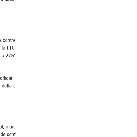
e contre
 la FTC,
t » avec
ficiel :
 dollars
al, mais
ode sont