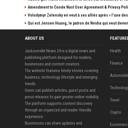
Amendment to Conde Nast User Agreement & Privacy Poli
Volodymyr Zelensky en veut à ses alliés après « l’une des 
Qui est Jensen Huang, le patron de Nvidia qui veut devenir
ABOUT US
FEATURE
Jacksonville News 24 is a digital news and
Health
publishing platform designed for readers,
Finance
businesses and content creators.
The website features timely stories covering
Automobil
business, technology, lifestyle and emerging
trends.
Technolog
Users can publish articles, guest posts and
press releases to gain greater online visibility.
Travel
The platform supports content discovery
through an organized and reader-friendly
Crypto
experience.
Businesses can share updates and
Ecommerc