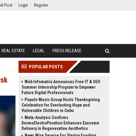
it Post
Login
Register
REAL ESTATE
LEGAL
PRESS RELEASE
POPULAR POSTS
usk
Web Infomatrix Announces Free IT & SEO
Summer Internship Program to Empower
Future Digital Professionals
Popolo Music Group Hosts Thanksgiving
Celebration for Everlasting Hope and
Vulnerable Children in Cebu
Meta-Analysis Confirms
DermoElectroPoration Enhances Exosome
Delivery in Regenerative Aesthetics
News Wire Service For Startup Funding