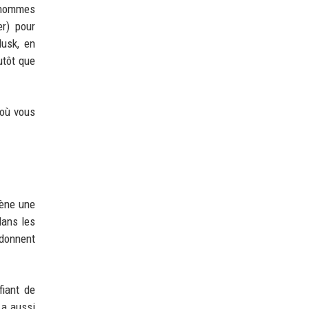
x hommes
er) pour
Musk, en
utôt que
 où vous
mène une
dans les
 donnent
fiant de
 a aussi