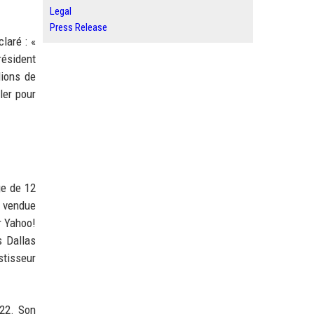
Legal
Press Release
laré : «
résident
lions de
ler pour
ge de 12
a vendue
r Yahoo!
s Dallas
estisseur
022. Son