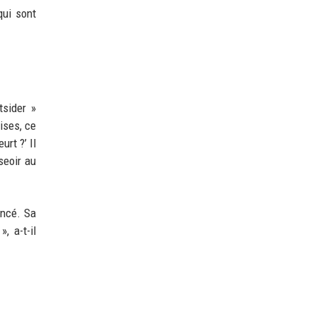
qui sont
tsider »
ises, ce
rt ?’ Il
seoir au
ancé. Sa
, a-t-il