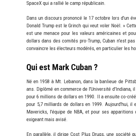
SpaceX qui a rallié le camp républicain.
Dans un discours prononcé le 17 octobre lors d'un é
Donald Trump est le Grinch qui veut voler Noël. » Cet
est une menace pour les valeurs américaines et pour
dollars dans des comités pro-Trump, Cuban n'est pas u
convaincre les électeurs modérés, en particulier les 
Qui est Mark Cuban ?
Né en 1958 à Mt. Lebanon, dans la banlieue de Pitt
ans. Diplômé en commerce de l'Université d'Indiana, il
pour 6 millions de dollars en 1990. Il a ensuite co-cr
pour 5,7 milliards de dollars en 1999. Aujourd'hui, il
Mavericks, l'équipe de NBA, et pour ses apparitions 
exigeant mais avisé.
En parallèle, il dirige Cost Plus Drugs, une société