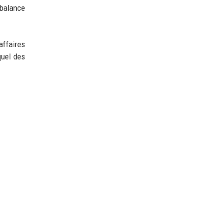
 balance
affaires
quel des