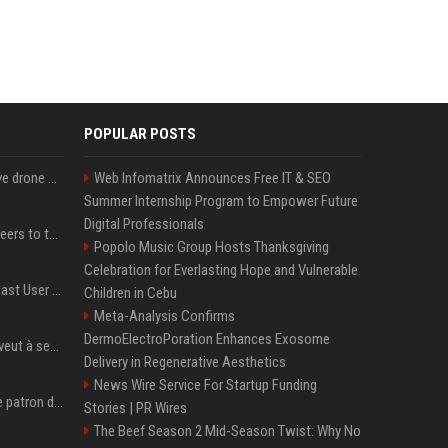
POPULAR POSTS
US military sent explosive drone boats into combat for the first time
Web Infomatrix Announces Free IT & SEO
Summer Internship Program to Empower Future
Digital Professionals
Aussie gov’t tells volunteers to throw out thousands of functioning test routers
Popolo Music Group Hosts Thanksgiving
Celebration for Everlasting Hope and Vulnerable
Amendment to Conde Nast User Agreement & Privacy Policy
Children in Cebu
Meta-Analysis Confirms
DermoElectroPoration Enhances Exosome
Volodymyr Zelensky en veut à ses alliés après « l’une des attaques les plus tragiques » de la Russie à Kiev
Delivery in Regenerative Aesthetics
News Wire Service For Startup Funding
Qui est Jensen Huang, le patron de Nvidia qui veut devenir l’homme fort de l’intelligence artificielle ?
Stories | PR Wires
The Beef Season 2 Mid-Season Twist: Why No