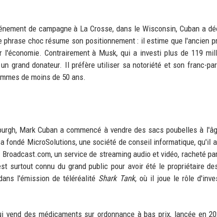
vénement de campagne à La Crosse, dans le Wisconsin, Cuban a déc
te phrase choc résume son positionnement : il estime que l'ancien p
 l'économie. Contrairement à Musk, qui a investi plus de 119 mil
n grand donateur. Il préfère utiliser sa notoriété et son franc-par
hommes de moins de 50 ans.
sburgh, Mark Cuban a commencé à vendre des sacs poubelles à l'â
 a fondé MicroSolutions, une société de conseil informatique, qu'il 
éé Broadcast.com, un service de streaming audio et vidéo, racheté pa
 est surtout connu du grand public pour avoir été le propriétaire de
dans l'émission de téléréalité
Shark Tank
, où il joue le rôle d'inv
 qui vend des médicaments sur ordonnance à bas prix, lancée en 2