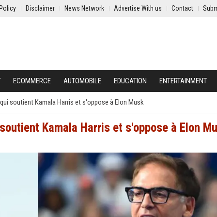
Policy
Disclaimer
News Network
Advertise With us
Contact
Subm
Y
ECOMMERCE
AUTOMOBILE
EDUCATION
ENTERTAINMENT
qui soutient Kamala Harris et s'oppose à Elon Musk
soutient Kamala Harris et s'oppose à Elon M