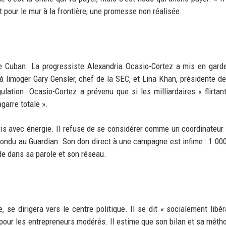
 pour le mur à la frontière, une promesse non réalisée.
de Cuban. La progressiste Alexandria Ocasio-Cortez a mis en gard
 à limoger Gary Gensler, chef de la SEC, et Lina Khan, présidente de
ulation. Ocasio-Cortez a prévenu que si les milliardaires « flirtan
garre totale ».
s avec énergie. Il refuse de se considérer comme un coordinateur of
pondu au Guardian. Son don direct à une campagne est infime : 1 000
e dans sa parole et son réseau.
 se dirigera vers le centre politique. Il se dit « socialement libér
e pour les entrepreneurs modérés. Il estime que son bilan et sa méth