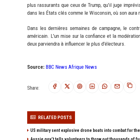
plus rassurants que ceux de Trump, qu'il juge imprévis
dans les États clés comme le Wisconsin, où son aura m
Dans les dernières semaines de campagne, le contra
américain. L'un mise sur la confiance et la modération,
deux parviendra à influencer le plus d'électeurs.
Source:
BBC News Afrique News
Share:
RELATED POSTS
US military sent explosive drone boats into combat for the 
Aussie gov’t tells volunteers to throw out thousands of fu