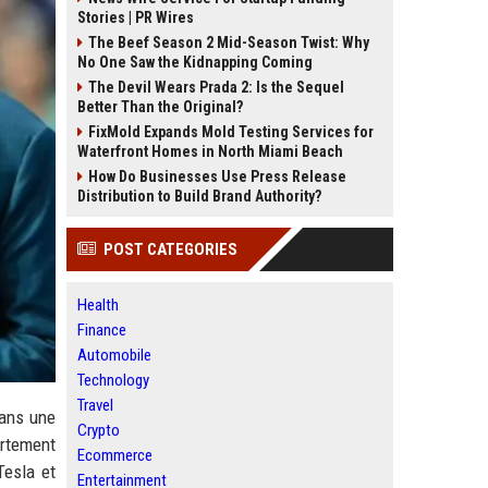
Stories | PR Wires
The Beef Season 2 Mid-Season Twist: Why
No One Saw the Kidnapping Coming
The Devil Wears Prada 2: Is the Sequel
Better Than the Original?
FixMold Expands Mold Testing Services for
Waterfront Homes in North Miami Beach
How Do Businesses Use Press Release
Distribution to Build Brand Authority?
POST CATEGORIES
Health
Finance
Automobile
Technology
Travel
dans une
Crypto
ertement
Ecommerce
Tesla et
Entertainment