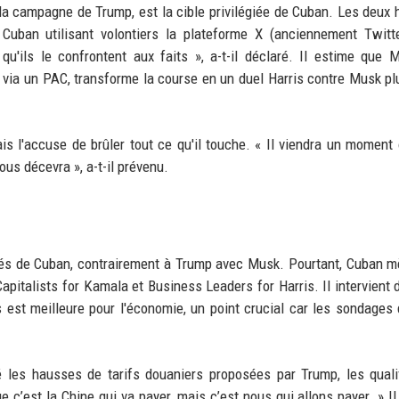
la campagne de Trump, est la cible privilégiée de Cuban. Les deu
 Cuban utilisant volontiers la plateforme X (anciennement Twitt
 qu'ils le confrontent aux faits », a-t-il déclaré. Il estime que 
rs via un PAC, transforme la course en un duel Harris contre Musk pl
is l'accuse de brûler tout ce qu'il touche. « Il viendra un moment
us décevra », a-t-il prévenu.
ôtés de Cuban, contrairement à Trump avec Musk. Pourtant, Cuban 
apitalists for Kamala et Business Leaders for Harris. Il intervient 
 est meilleure pour l'économie, un point crucial car les sondages
 les hausses de tarifs douaniers proposées par Trump, les quali
’est la Chine qui va payer, mais c’est nous qui allons payer. » Il