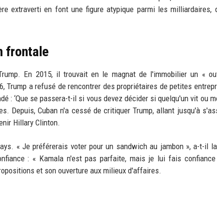
e extraverti en font une figure atypique parmi les milliardaires, 
n frontale
rump. En 2015, il trouvait en le magnat de l'immobilier un « ou
, Trump a refusé de rencontrer des propriétaires de petites entrepr
é : ‘Que se passera-t-il si vous devez décider si quelqu'un vit ou meu
es. Depuis, Cuban n'a cessé de critiquer Trump, allant jusqu'à s'as
nir Hillary Clinton.
pays. « Je préférerais voter pour un sandwich au jambon », a-t-il l
fiance : « Kamala n'est pas parfaite, mais je lui fais confiance »
propositions et son ouverture aux milieux d'affaires.